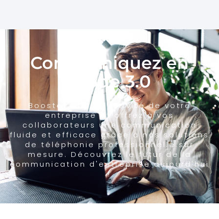
Communiquez en
mode 3.0
Boostez la productivité de votre
entreprise et offrez à vos
collaborateurs une communication
fluide et efficace grâce à nos solutions
de téléphonie professionnelle sur
mesure. Découvrez le futur de la
communication d'entreprise aujourd'hui
!